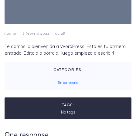
-
-
gaston
8 febrero 2024
02:28
Te damos la bienvenida a WordPress. Esta es tu primera
entrada. Edítala o bórrala, ¡luego empieza a escribir!
CATEGORIES:
Sin categoría
TAGS:
No tags
One response